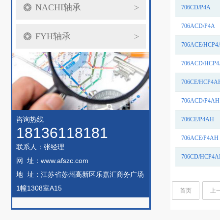
NACHI轴承
>
706CD/P4A
706ACD/P4A
FYH轴承
>
706ACE/HCP4
706ACD/HCP
706CE/HCP4A
706ACD/P4AH
咨询热线
706CE/P4AH
18136118181
706ACE/P4AH
联系人：张经理
706CD/HCP4A
网 址：www.afszc.com
地 址：江苏省苏州高新区乐嘉汇商务广场
1幢1308室A15
首页
上