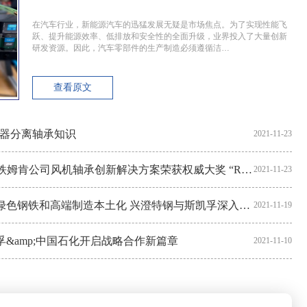
在汽车行业，新能源汽车的迅猛发展无疑是市场焦点。为了实现性能飞
跃、提升能源效率、低排放和安全性的全面升级，业界投入了大量创新
研发资源。因此，汽车零部件的生产制造必须遵循洁…
查看原文
合器分离轴承知识
2021-11-23
美国TIMKEN经销商：铁姆肯公司风机轴承创新解决方案荣获权威大奖 “R&amp;D 100”
2021-11-23
瑞典SKF经销商：聚焦绿色钢铁和高端制造本土化 兴澄特钢与斯凯孚深入合作
2021-11-19
孚&amp;中国石化开启战略合作新篇章
2021-11-10