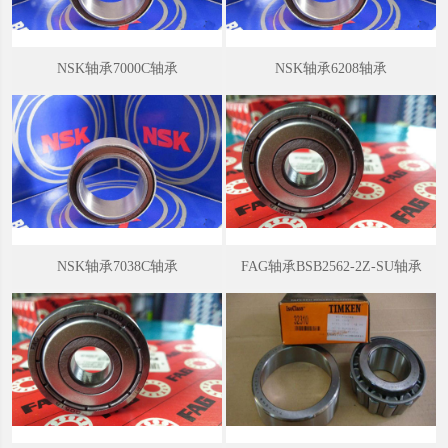
轴承构造
深沟球轴承结构简单，与别的类型相比易于达到较高的制造精度，所
NSK轴承7000C轴承
NSK轴承6208轴承
以便于成系列大批量生产， 制造成本也较低， 使用极为普遍。深沟球
轴承除基本型外， 还有各种变型结构，如：带防尘盖的深沟球轴承，
带橡胶密封圈的深沟球轴承，有止动槽的深沟球轴承，有装球缺口的
大载荷容量的深沟球轴承，双列深沟球轴承。
轴承类型
深沟球轴承主要用于承受径向载荷，但也常用来承受径向和轴向的复
合载荷。特别是机械设备转速很高，不宜采用推力轴承时，该轴承可
NSK轴承7038C轴承
FAG轴承BSB2562-2Z-SU轴承
以用来承受双向纯轴向载荷，且工作期间无需保养，是价格较低、用
途广泛的一种 轴承。深沟球轴承型号有：深沟球轴承(60000型)；外
圈有止动槽的深沟 球轴承(60000N型)；一面带防尘盖，另一面外圈有
止动槽的深沟球轴承 (60000-ZN型);两面带防尘盖，外圈有止动槽的
深沟球轴承(60000-2ZN 型)；一面带防尘盖的深沟球轴承(60000Z
型)；两面带防尘盖的深沟球轴承(60000-2Z型)；一面带密封圈的深沟
球轴承(60000-LS型、60000-RZ 型)；两面带密封圈的深沟球轴承
(60000-2LS型、60000-2RZ型)；凸缘外圈深沟球轴承(F60000型);一