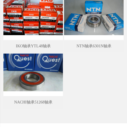
深沟球轴承可用于变速箱、仪器仪表、电机、家用电器、内燃机、交
通车辆、农业机械、建筑机械、工程机械、滚轴式轮滑鞋、悠悠球
等。
安装方法
深沟球轴承安装方法一：压入配合：轴承内圈与轴使紧配合，外圈与
IKO轴承YTL48轴承
NTN轴承6301N轴承
轴承座孔是较松配合时，可用压力机将轴承先压装在轴上，然后将轴
连同轴承一起装入轴承座孔内，压装时在轴承内圈端面上，垫一软金
属材料做的装配套管（铜或软钢），轴承外圈与轴承座孔紧配合，内
圈与轴为较松配合时，可将轴承先压入轴承座孔内，这时装配套管的
外径应略小于座孔的直径.如果轴承套圈与轴及座孔都是紧配合时，安
装室内圈和外圈要同时压入轴和座孔，装配套管的结构应能同时押紧
轴承内圈和外圈的端面。
NACHI轴承51268轴承
深沟球轴承安装方法二：加热配合：通过加热轴承或轴承座，利用热
膨胀将紧配合转变为松配合的安装方法.是一种常用和省力的安装方法.
此法适于过盈量较大的轴承的安装，热装前把轴承或可分离型轴承的
套圈放入油箱中均匀加热80-100℃，然后从油中取出尽快装到轴上，