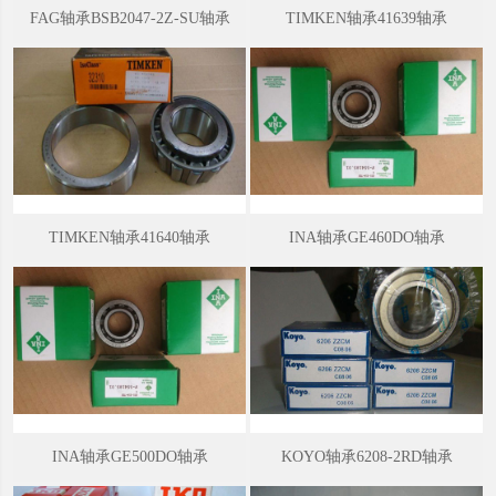
FAG轴承BSB2047-2Z-SU轴承
TIMKEN轴承41639轴承
面带防尘盖的凸缘外圈深沟球轴承 (F60000-Z型)；两面带防尘盖的凸
缘外圈深沟球轴承(F60000-2Z型)共 11种。
按照深沟球轴承的大小尺寸可以分为：
(1) 微型轴承----公称外径尺寸范围为26mm以下的轴承;
(2) 小型轴承----公称外径尺寸范围为28-55mm的轴承;
(3) 中小型轴承----公称外径尺寸范围为60-115mm的轴承;
(4) 中大型轴承----公称外径尺寸范围为120-190mm的轴承
(5) 大型轴承----公称外径尺寸范围为200-430mm的轴承;
TIMKEN轴承41640轴承
INA轴承GE460DO轴承
(6) 特大型轴承----公称外径尺寸范围为440mm以上的轴承。
加工形式
深沟球轴承零件的加工形式如下：
1、多工序加工：一般轴承生产需20～40道工序，多的达70多道。
2、成型加工：轴承零件的工作表面都是回转成型面，适合于用成型法
加工。
3、精密加工：轴承零件绝大部分表面要经过磨削加工，磨加工尺寸和
INA轴承GE500DO轴承
KOYO轴承6208-2RD轴承
几何精度都以μm为单位。