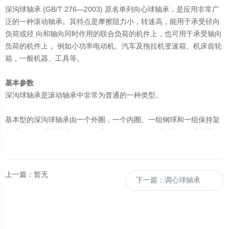
深沟球轴承 (GB/T 276—2003) 原名单列向心球轴承，是应用非常广
泛的一种滚动轴承。其特点是摩擦阻力小，转速高，能用于承受径向
负荷或径 向和轴向同时作用的联合负荷的机件上，也可用于承受轴向
负荷的机件上， 例如小功率电动机、汽车及拖拉机变速箱、机床齿轮
箱，一般机器、工具等。
基本参数
深沟球轴承是滚动轴承中非常为普通的一种类型。
基本型的深沟球轴承由一个外圈，一个内圈、一组钢球和一组保持架
构成。 深沟球轴承类型有单列和双列两种，深沟球结构还分密封和开
式两种结构，开式是指轴承不带密封结构，密封型深沟球分为防尘密
封和防油密封。防尘密封盖材料为钢板冲压，只起到简单的防止灰尘
进入轴承滚道。防油型为接触式油封，能有效的阻止轴承内的润滑脂
上一篇：暂无
下一篇：调心球轴承
外溢。
单列深沟球轴承类型代号为6，双列深沟球轴承代号为4。其结构简
单，使用方便，是生产非常普遍，应用非常广泛的一类轴承。