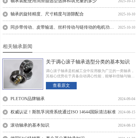
轴承装配使用润滑脂选型选择和填充量的多少
2025-10-13
2）轴承长期不用，超过防锈期，缺乏维护保养。
3）金属表面粗糙度较大；
轴承的旋转精度、尺寸精度与游隙配合
2025-10-10
4）接触有腐蚀的化学介质，轴承清洗不干净，表面有污物沾附，或用
同步带传动、皮带输送、丝杆传动与链传动的电机功率计算
汗手接触轴承，轴承清洗后，未及时包装或安装，长期暴露与空气
2025-10-10
中，受到空气水分的侵袭和沾染；
5）环境温度和湿度和接触各种环境介质；防锈剂失效或质量不符要
相关轴承新闻
求。
关于调心滚子轴承选型分类的基本知识
调心滚子轴承是机械工业中应用极为广泛的一类轴承，
其核心优势在于具备自动调心性能，能够补偿轴与轴承
座之间的角度偏差或轴的弯曲变形，同时具有极高的径
查看原文
向承载能力和抗冲击能力。以…
PLETON品牌轴承
2024-09-04
权威认证！斯凯孚润滑系统通过ISO 14644国际清洁标准
2024-08-15
滚动轴承的基本知识
2024-08-13