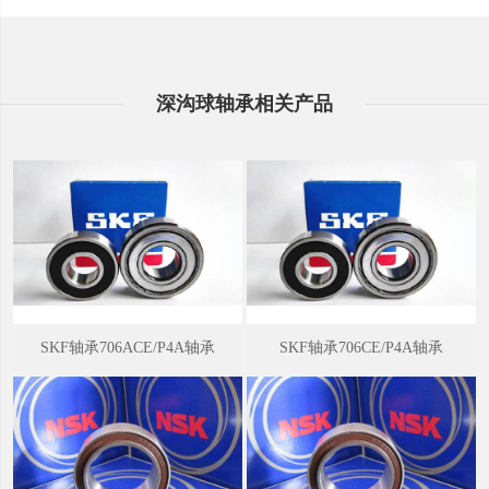
工作原理
深沟球轴承主要承受径向载荷，也可同时承受径向载荷和轴向载荷。
当其仅承受径向载荷时，接触角为零。当深沟球轴承具有较大的径向
深沟球轴承相关产品
游隙时，具有角接触轴承的性能，可承受较大的轴向载荷 ，深沟球轴
承的摩擦系数很小，极限转速也很高。
轴承特性
深沟球轴承是非常常用的滚动轴承。它的结构简单，使用方便。主要
用来承受径向载荷，但当增大轴承径向游隙时，具有一定的角接触球
轴承的性能，可以承受径、轴向联合载荷。在转速较高又不宜采用推
力球轴承时，也可用来承受纯轴向载荷。与深沟球轴承规格尺寸相同
的其它类型轴承比较，此类轴承摩擦系数小，极限转速高。但不耐冲
击，不适宜承受重载荷。
SKF轴承706ACE/P4A轴承
SKF轴承706CE/P4A轴承
深沟球轴承装在轴上后，在轴承的轴向游隙范围内，可限制轴或外壳
两个方向的轴向位移，因此可在双向作轴向定位。此外，该类轴承还
具有一定的调心能力，当相对于外壳孔倾斜2′～10′时，仍能正常工
作，但对轴承寿命有一定影响。