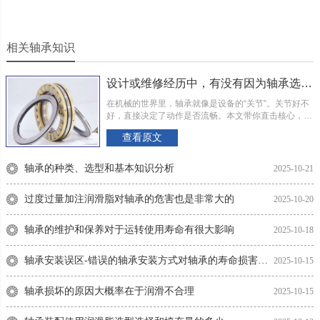
为防止冷却后内圈端面和轴肩贴合不紧，轴承冷却后可以再进行轴向
紧固.轴承外圈与轻金属制的轴承座紧配合时，采用加热轴承座的热装
方法，可以避免配合面受到擦伤。用油箱加热轴承时，在距箱底一定
相关轴承知识
距离处应有一网栅，或者用钩子吊着轴承，轴承不能放到箱底上，以
防沉杂质进入轴承内或不均匀的加热，油箱中必须有温度计，严格控
设计或维修经历中，有没有因为轴承选型或安装不当而印象深刻的“翻车”现场？
制油温不得超过100℃，以防止发生回火效应，使套圈的硬度降低。
在机械的世界里，轴承就像是设备的“关节”。关节好不
好，直接决定了动作是否流畅。本文带你直击核心，从
保持架
受力本质入手，把四类常用轴承的选型方法给你讲透。
查看原文
一、 理解根基：轴承到底…
深沟球轴承一般采用钢板冲压保持架或黄铜实体保持架。当外径小于
400毫米时，采用钢板冲压保持架不加后置代号，当外径大于400毫米
轴承的种类、选型和基本知识分析
2025-10-21
时多用黄铜实体保持架不加后置代号。
过度过量加注润滑脂对轴承的危害也是非常大的
2025-10-20
注意事项
深沟球轴承，运转中轴承载荷过小，会使球与滚道之间产生滑动，成
轴承的维护和保养对于运转使用寿命有很大影响
2025-10-18
为擦伤的起因。特别是球和保持架重量大的大型深沟球轴承有这种倾
轴承安装误区-错误的轴承安装方式对轴承的寿命损害是不可估量的
2025-10-15
向。在很多情况下，轴承会发生锈蚀现象，导致轴承锈蚀的原因有很
多，我们日常生活中非常常见的主要有以下几种因素：
轴承损坏的原因大概率在于润滑不合理
2025-10-15
1）由于密封装置不良，被水分、污物等侵入；