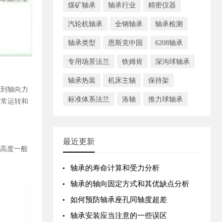
煤矿轴承
轴承行业
精密仪器
汽轮机轴承
全钢轴承
轴承检测
轴承类型
恩斯克中国
6208轴承
专用场景法兰
铁姆肯
深沟球轴承
轴承热装
机床主轴
保持架
受到轴向力
标准体系法兰
洛轴
推力球轴承
正常运转和
最近更新
其高度一般
轴承的寿命计算和受力分析
轴承的轴向固定方式和其优缺点分析
如何预防轴承座孔同轴度超差
轴承安装应当注意的一些误区