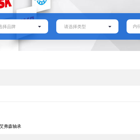
艾弗森轴承